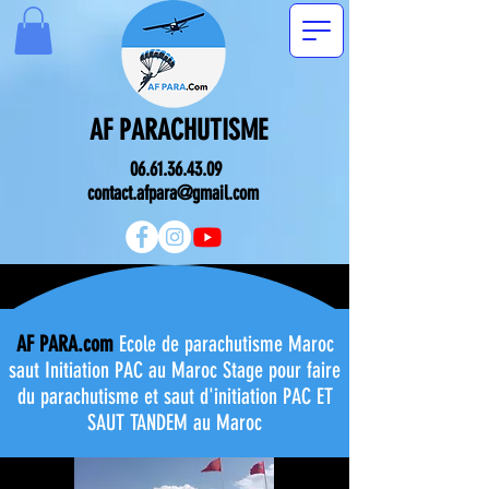
AF PARACHUTISME
06.61.36.43.09
contact.afpara@gmail.com
AF PARA.com
Ecole de parachutisme Maroc
saut Initiation PAC au Maroc Stage pour faire
du parachutisme et saut d'initiation PAC ET
SAUT TANDEM au Maroc