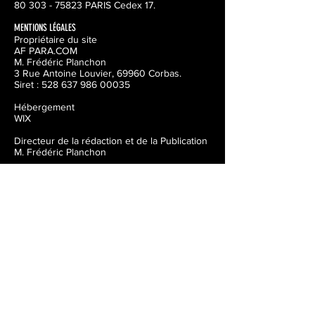
80 303 - 75823
PARIS Cedex 17.
MENTIONS LÉGALES
Propriétaire du site
AF PARA.COM
M. Frédéric Planchon
3 Rue Antoine Louvier, 69960 Corbas.
Siret : 528 637 986 00035
Hébergement
WIX
Directeur de la rédaction et de la Publication
M. Frédéric Planchon
Objet du site
Ce site est le site institutionnel de AF
PARA.COM. Il a pour vocation de présenter
la société et son activité. Le site gère
également la vente et les réservations pour
les sauts en parachute.
Les informations et tarifs indiqués dans ce
site web, sont susceptibles d'être modifiés à
tout moment sans préavis et ne sont mis à la
disposition des internautes qu'à titre indicatif
et ne présentent aucun caractère
contractuel.