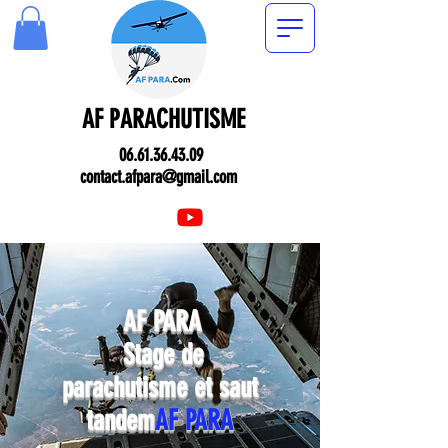
AF PARACHUTISME
06.61.36.43.09
contact.afpara@gmail.com
AF PARA
Stage de
parachutisme et saut
tandem
AF PARA