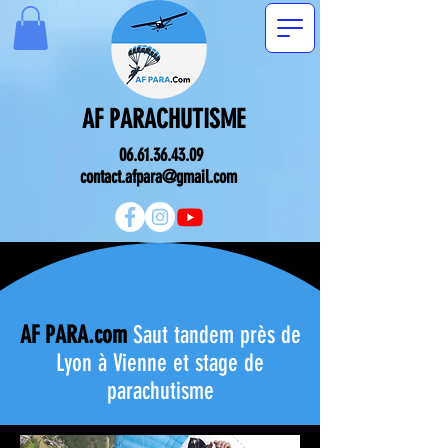
AF PARACHUTISME
06.61.36.43.09
contact.afpara@gmail.com
AF PARA.com
Saut tandem près de
Lyon à Vienne et stage de
parachutisme